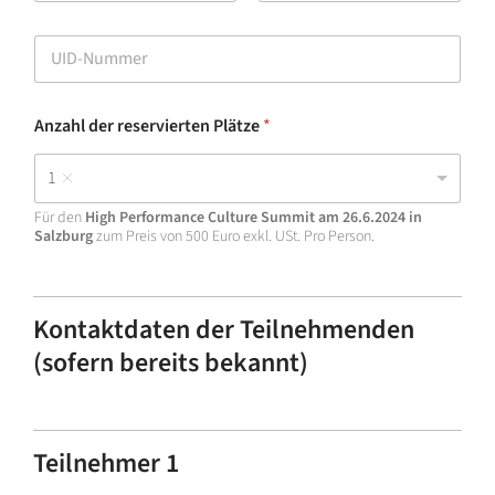
s
Postal Code
Land
a
U
d
I
r
D
e
-
s
Anzahl der reservierten Plätze
*
N
s
u
e
m
*
1
m
e
Für den
High Performance Culture Summit am 26.6.2024 in
r
Salzburg
zum Preis von 500 Euro exkl. USt. Pro Person.
*
Kontaktdaten der Teilnehmenden
(sofern bereits bekannt)
Teilnehmer 1